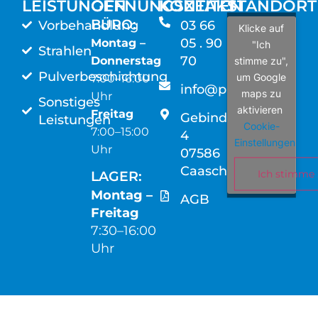
LEISTUNGEN
ÖFFNUNGSZEITEN
KONTAKT
STANDORT
BÜRO:
Vorbehandlung
03 66
Klicke auf
05 . 90
Montag –
"Ich
Strahlen
70
Donnerstag
stimme zu",
Pulverbeschichtung
um Google
7:00–16:00
info@pulako.de
maps zu
Uhr
Sonstiges
aktivieren
Freitag
Gebindstraße
Leistungen
Cookie-
7:00–15:00
4
Einstellungen
Uhr
07586
Caaschwitz
Ich stimme 
LAGER:
Montag –
AGB
Freitag
7:30–16:00
Uhr