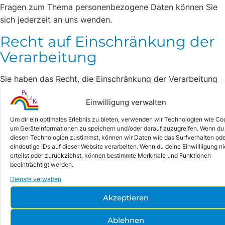
Fragen zum Thema personenbezogene Daten können Sie
sich jederzeit an uns wenden.
Recht auf Einschränkung der
Verarbeitung
Sie haben das Recht, die Einschränkung der Verarbeitung
Ihrer personenbezogenen Daten zu verlangen. Hierzu
Einwilligung verwalten
können Sie sich jederzeit an uns wenden. Das Recht auf
Einschränkung der Verarbeitung besteht in folgenden
Um dir ein optimales Erlebnis zu bieten, verwenden wir Technologien wie Co
Fällen:
um Geräteinformationen zu speichern und/oder darauf zuzugreifen. Wenn du
diesen Technologien zustimmst, können wir Daten wie das Surfverhalten od
eindeutige IDs auf dieser Website verarbeiten. Wenn du deine Einwillligung ni
Wenn Sie die Richtigkeit Ihrer bei uns gespeicherten
erteilst oder zurückziehst, können bestimmte Merkmale und Funktionen
personenbezogenen Daten bestreiten, benötigen wir
beeinträchtigt werden.
in der Regel Zeit, um dies zu überprüfen. Für die
Dienste verwalten
Dauer der Prüfung haben Sie das Recht, die
Akzeptieren
Einschränkung der Verarbeitung Ihrer
personenbezogenen Daten zu verlangen.
Ablehnen
Wenn die Verarbeitung Ihrer personenbezogenen