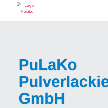
PuLaKo
Pulverlacki
GmbH